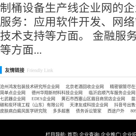
制桶设备生产线企业网的企
服务：应用软件开发、网络
技术支持等方面。 金融服
等方面...
友情链接
Friendly Link
沧州鸿发包装技术研究所企业网
北京老酒回收企业网
精密钢管尽在
简单点企业网
德州华翔新材料科技企业网
临沂启顺汽车服务企业网
七武器企业网
EDES企业网
黄石市西塞山区眉目商贸店企业网
苗
碳和炭环境工程（山东）有限公司
天津友成科技企业网
抖音号出售
皮肤病白癜风医学研究院
多多超惠
债务诉讼管家
西途户外
8
栏目导航:
首页
|
企业查询
|
企业推广
|
企业